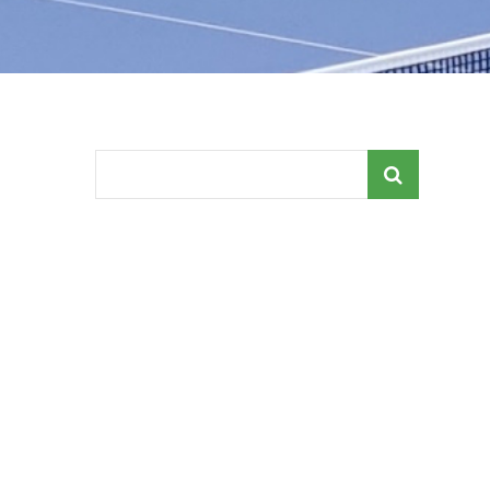
Search
for: