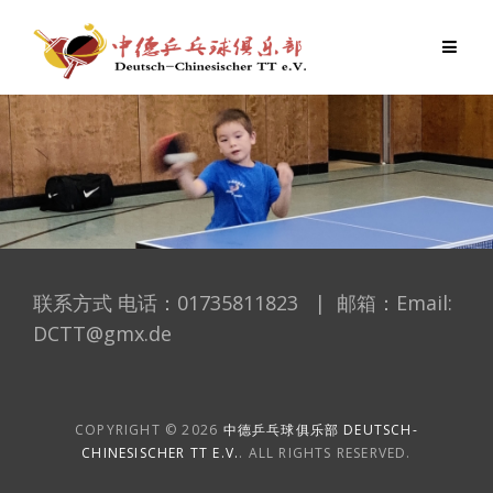
Skip
to
content
联系方式 电话：01735811823 | 邮箱：Email:
DCTT@gmx.de
COPYRIGHT © 2026
中德乒乓球俱乐部 DEUTSCH-
CHINESISCHER TT E.V.
. ALL RIGHTS RESERVED.